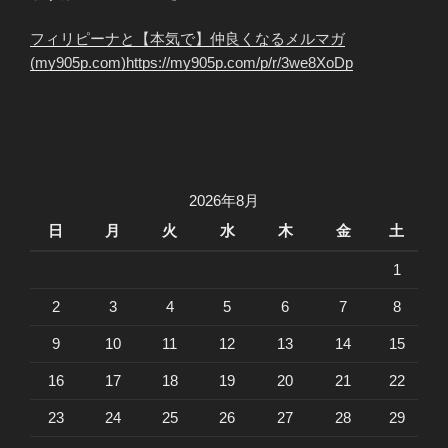
フィリピーナと【本気で】仲良くなるメルマガ
(my905p.com)https://my905p.com/p/r/3we8XoDp
2026年8月
日
月
火
水
木
金
土
1
2
3
4
5
6
7
8
9
10
11
12
13
14
15
16
17
18
19
20
21
22
23
24
25
26
27
28
29