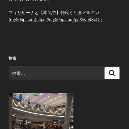
フィリピーナと【本気で】仲良くなるメルマガ
(my905p.com)https://my905p.com/p/r/3we8XoDp
検索
検
検
索
索: