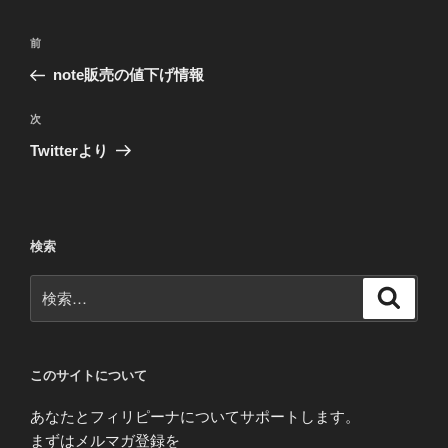
投
前
前
稿
の
note販売の値下げ情報
ナ
投
ビ
稿
次
次
ゲ
の
Twitterより
投
ー
稿
シ
ョ
検索
ン
検
検
索
索:
このサイトについて
あなたとフィリピーナについてサポートします。
まずはメルマガ登録を