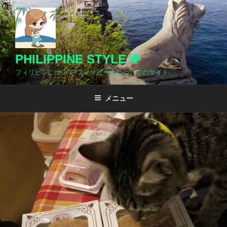
コ
ン
テ
ン
ツ
PHILIPPINE STYLE ✙
へ
フィリピンについて フィリピーナについてのサイト
ス
キ
メニュー
ッ
プ