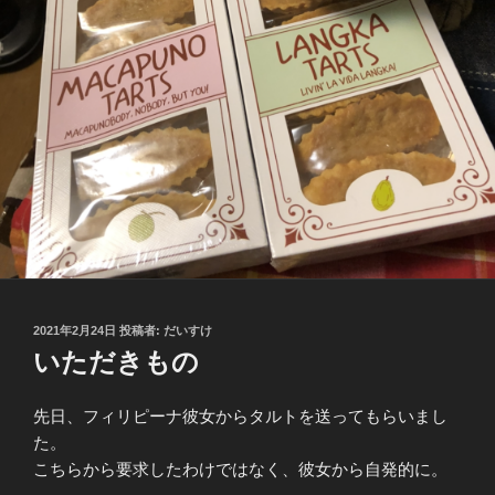
投
2021年2月24日
投稿者:
だいすけ
稿
いただきもの
日:
先日、フィリピーナ彼女からタルトを送ってもらいまし
た。
こちらから要求したわけではなく、彼女から自発的に。