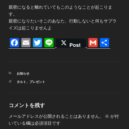
親密になると離れていてもこのようなことが起こりま
す。
親密になりたいそこのあなた、行動しないと何もサプラ
イズは起こりませんよ
F
E
T
Li
G
共
Post
a
m
wi
n
m
有
c
ail
tt
e
ail
e
er
カ
お知らせ
b
テ
タ
タルト
、
プレゼント
ゴ
o
グ
リ
ー
o
k
コメントを残す
メールアドレスが公開されることはありません。
※
が付
いている欄は必須項目です