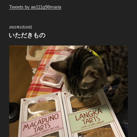
Tweets by ae111g98maria
投
2021年2月24日
稿
いただきもの
日: