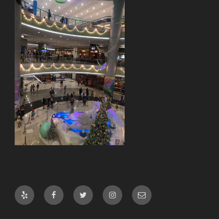
Yelp
Facebook
Twitter
Instagram
メ
ー
ル