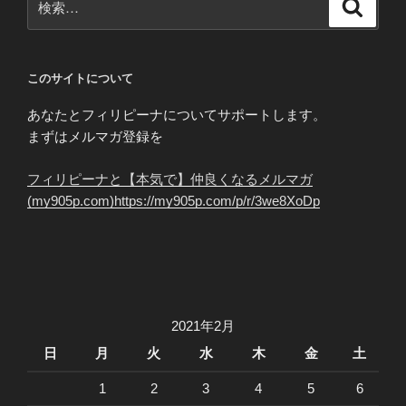
検
索
索:
このサイトについて
あなたとフィリピーナについてサポートします。
まずはメルマガ登録を
フィリピーナと【本気で】仲良くなるメルマガ
(my905p.com)https://my905p.com/p/r/3we8XoDp
2021年2月
日
月
火
水
木
金
土
1
2
3
4
5
6