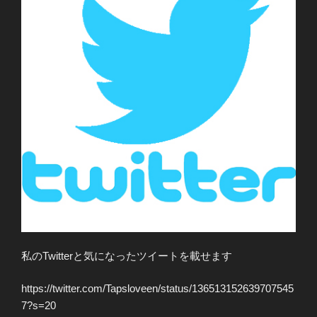
私のTwitterと気になったツイートを載せます
https://twitter.com/Tapsloveen/status/136513152639707545
7?s=20