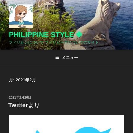
コ
ン
テ
ン
ツ
PHILIPPINE STYLE ✙
へ
フィリピンについて フィリピーナについてのサイト
ス
キ
メニュー
ッ
プ
月:
2021年2月
投
2021年2月26日
稿
Twitterより
日: